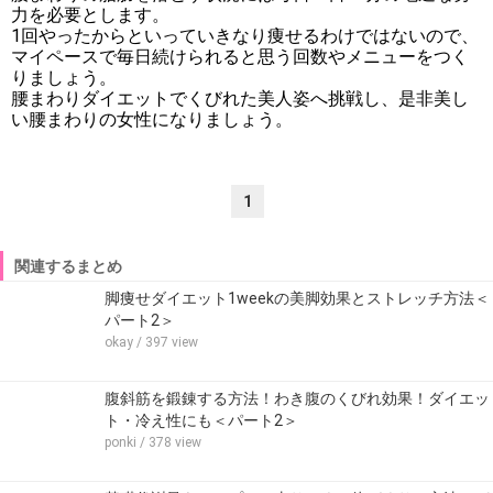
力を必要とします。
1回やったからといっていきなり痩せるわけではないので、
マイペースで毎日続けられると思う回数やメニューをつく
りましょう。
腰まわりダイエットでくびれた美人姿へ挑戦し、是非美し
い腰まわりの女性になりましょう。
1
関連するまとめ
脚痩せダイエット1weekの美脚効果とストレッチ方法＜
パート2＞
okay
/ 397 view
腹斜筋を鍛錬する方法！わき腹のくびれ効果！ダイエッ
ト・冷え性にも＜パート2＞
ponki
/ 378 view