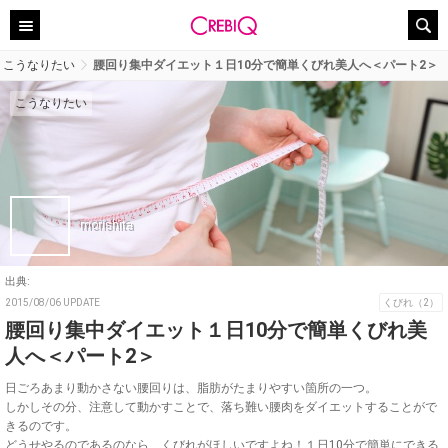
こうなりたい
腰回り集中ダイエット１日10分で簡単くびれ美人へ＜パート2＞
こうなりたい
morishita
出典:
2015/08/06 UPDATE
くびれ（2）
腰回り集中ダイエット１日10分で簡単くびれ美
人へ＜パート2＞
日ごろあまり動かさない腰回りは、脂肪がたまりやすい箇所の一つ。
しかしその分、注意して動かすことで、落ち難い腰肉をダイエットすることがで
きるのです。
どうせやるのであるのなら、くびれがほしいですよね！１日10分で簡単にできる