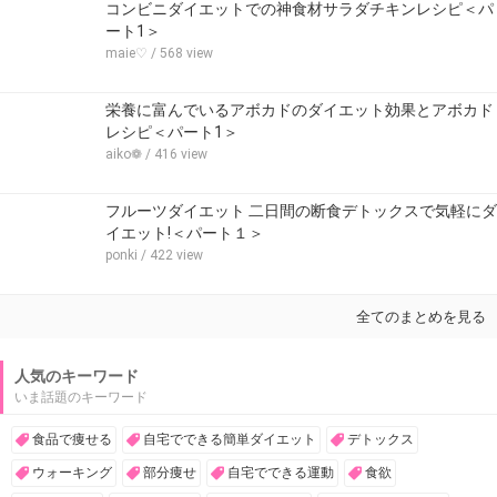
コンビニダイエットでの神食材サラダチキンレシピ＜パ
ート1＞
maie♡
/ 568 view
栄養に富んでいるアボカドのダイエット効果とアボカド
レシピ＜パート1＞
aiko❁
/ 416 view
フルーツダイエット 二日間の断食デトックスで気軽にダ
イエット!＜パート１＞
ponki
/ 422 view
全てのまとめを見る
人気のキーワード
いま話題のキーワード
食品で痩せる
自宅でできる簡単ダイエット
デトックス
ウォーキング
部分痩せ
自宅でできる運動
食欲