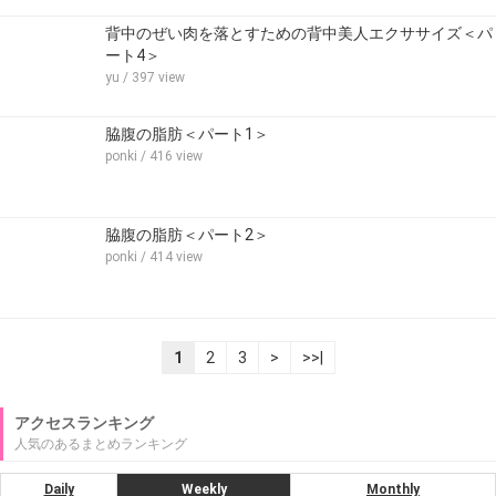
背中のぜい肉を落とすための背中美人エクササイズ＜パ
ート4＞
yu
/ 397 view
脇腹の脂肪＜パート1＞
ponki
/ 416 view
脇腹の脂肪＜パート2＞
ponki
/ 414 view
1
2
3
>
>>|
アクセスランキング
人気のあるまとめランキング
Daily
Weekly
Monthly