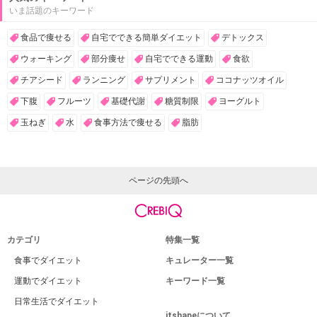
いま話題のキーワード
食品で痩せる
自宅でできる簡単ダイエット
デトックス
ウォーキング
部分痩せ
自宅でできる運動
食欲
チアシード
ランニング
サプリメント
ココナッツオイル
下腹
フルーツ
基礎代謝
糖質制限
ヨーグルト
玉ねぎ
水
食事方法で痩せる
脂肪
ページの先頭へ
カテゴリ
特集一覧
食事でダイエット
キュレーター一覧
運動でダイエット
キーワード一覧
日常生活でダイエット
itshapeについて