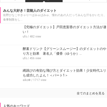
みんな大好き！芸能人のダイエット
佐野ひなこやきゃりーぱみゅぱみゅ、憧れのあの人だってみんな汗をかいたり、
食事制限をし…
【究極のダイエット】戸田恵梨香のダイエット方法が凄
い！
ufo
/ 482 view
酵素ドリンク【グリーンスムージー】のダイエットのや
り方と効果 著名人「優香（ゆうか）…
ufo
/ 456 view
縄跳びの有効な飛び方とダイエット効果！少女時代ユリ
も成功したよん！＜パート1＞
aiko❁
/ 1717 view
全てのまとめを見る
人気のキーワード