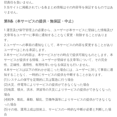
切責任を負いません。
3.当サイトに掲載されている各まとめ情報はその内容等を保証するものではあ
りません。
第8条（本サービスの提供・無保証・中止）
1.運営及び保守管理上の必要から、ユーザーが本サービスに登録した情報及び
文章等をユーザーに事前に通知することなく変更・削除することがありま
す。
2.ユーザーへの事前の通知なくして、本サービスの内容を変更することがあり
ユーザーはこれを承諾します。
3.本サービスの内容は、本サービスがその時点で提供可能なものとします。本
サービスが提供する情報、ユーザーが登録する文章等について、その完全
性、正確性、適用性、有用性等いかなる保証をも行いません。
4.本サービスは以下の何れかが起こった場合には、ユーザーに対して事前に通
知することなく、一時的にサービスの提供を中断することがあります。
(1)システムの保守を定期的に又は緊急に行う場合
(2)火災、停電等によりサービスの提供ができなくなった場合
(3)地震、噴火、洪水、津波等の天災によりサービスの提供ができなくなった
場合
(4)戦争、動乱、暴動、騒乱、労働争議等によりサービスの提供ができなくな
った場合
(5)その他、運用上或は技術上、サービスの一時的な中断が必要と判断した場
合