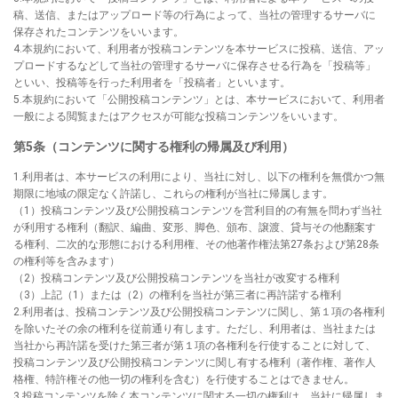
稿、送信、またはアップロード等の行為によって、当社の管理するサーバに
保存されたコンテンツをいいます。
4.本規約において、利用者が投稿コンテンツを本サービスに投稿、送信、アッ
プロードするなどして当社の管理するサーバに保存させる行為を「投稿等」
といい、投稿等を行った利用者を「投稿者」といいます。
5.本規約において「公開投稿コンテンツ」とは、本サービスにおいて、利用者
一般による閲覧またはアクセスが可能な投稿コンテンツをいいます。
第5条（コンテンツに関する権利の帰属及び利用）
1.利用者は、本サービスの利用により、当社に対し、以下の権利を無償かつ無
期限に地域の限定なく許諾し、これらの権利が当社に帰属します。
（1）投稿コンテンツ及び公開投稿コンテンツを営利目的の有無を問わず当社
が利用する権利（翻訳、編曲、変形、脚色、頒布、譲渡、貸与その他翻案す
る権利、二次的な形態における利用権、その他著作権法第27条および第28条
の権利等を含みます）
（2）投稿コンテンツ及び公開投稿コンテンツを当社が改変する権利
（3）上記（1）または（2）の権利を当社が第三者に再許諾する権利
2.利用者は、投稿コンテンツ及び公開投稿コンテンツに関し、第１項の各権利
を除いたその余の権利を従前通り有します。ただし、利用者は、当社または
当社から再許諾を受けた第三者が第１項の各権利を行使することに対して、
投稿コンテンツ及び公開投稿コンテンツに関し有する権利（著作権、著作人
格権、特許権その他一切の権利を含む）を行使することはできません。
3.投稿コンテンツを除く本コンテンツに関する一切の権利は、当社に帰属しま