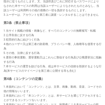
指示に従うものとします。又、当該ID及びこれに対応するパスワードにより
なされた本サービスの利用は当該ユーザーによりなされたものとみなし、当
該ユーザーは利用料その他の債務の一切を負担するものとします。
3.ユーザーは、アカウントを第三者に譲渡・レンタルすることはできません
第3条（禁止事項）
1.当サイト掲載の情報・画像など、すべてのコンテンツの無断複写・転載
2.公序良俗に反する行為
3.犯罪的行為に結びつく行為
4.他のユーザー又は第三者の財産権、プライバシー権、人格権等を侵害する行
為
5.その他、法律に反する行為
6.選挙の事前運動、選挙運動又はこれらに類似する行為及び公職選挙法に抵触
する行為
7.本サービスの運営を妨げる行為、或は本サービスの信頼を毀損するような行
為(本サービスのマイページを第三者に公開する等も含む)
第4条（コンテンツの定義）
1.本規約において「コンテンツ」とは、文章、画像、動画、音楽、コードその
他の情報をいいます。
2.本規約において「本コンテンツ」とは、本サービスを通じてアクセスするこ
とができるコンテンツをいいます。
3.本規約において「投稿コンテンツ」とは、利用者による本サービスへの投