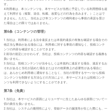
す。
4.利用者は、本コンテンツを、本サービスが当然に予定している利用態様を超
えて利用する（複製、送信、転載、改変などの行為を含みます。）ことはで
きません。ただし、当社および本コンテンツの権利者から事前の承諾を受け
た場合はこの限りではありません。
第6条（コンテンツの管理）
1.当社は、利用者による法令違反または本規約違反の有無を確認する場合その
他正当な事由がある場合には、利用者に対する事前の通知なく、投稿コンテ
ンツの内容を確認することができます。
2.前項の規定にかかわらず、当社は、投稿コンテンツの内容を確認する義務を
負いません。
3.当社は、投稿コンテンツが法令もしくは本規約に違反する場合、違反するお
それがあると当社が認めた場合またはその他業務上の必要性がある場合に
は、あらかじめ利用者に通知することなく、当社の管理するサーバから投稿
コンテンツを削除する方法などの方法により、本サービスまたは投稿コンテ
ンツを利用できないようにすることができます。
第7条（免責）
1.当社は、本サービスの原因によりユーザーに生じたあらゆる損害について一
切の責任を負いません。
2.当社は、システムの脆弱性により、登録データの漏洩等が生じた際にも、一