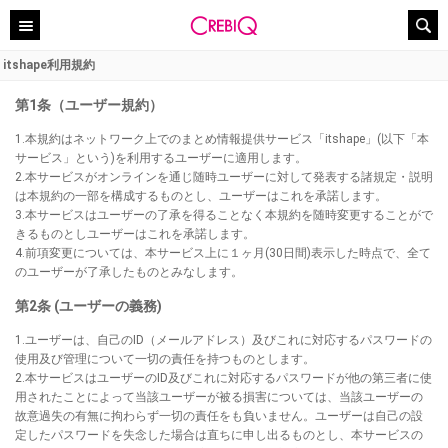
itshape利用規約
第1条（ユーザー規約）
1.本規約はネットワーク上でのまとめ情報提供サービス「itshape」(以下「本
サービス」という)を利用するユーザーに適用します。
2.本サービスがオンラインを通じ随時ユーザーに対して発表する諸規定・説明
は本規約の一部を構成するものとし、ユーザーはこれを承諾します。
3.本サービスはユーザーの了承を得ることなく本規約を随時変更することがで
きるものとしユーザーはこれを承諾します。
4.前項変更については、本サービス上に１ヶ月(30日間)表示した時点で、全て
のユーザーが了承したものとみなします。
第2条 (ユーザーの義務)
1.ユーザーは、自己のID（メールアドレス）及びこれに対応するパスワードの
使用及び管理について一切の責任を持つものとします。
2.本サービスはユーザーのID及びこれに対応するパスワードが他の第三者に使
用されたことによって当該ユーザーが被る損害については、当該ユーザーの
故意過失の有無に拘わらず一切の責任をも負いません。ユーザーは自己の設
定したパスワードを失念した場合は直ちに申し出るものとし、本サービスの