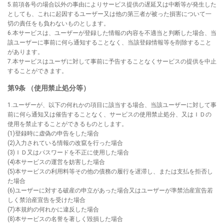
5.前項各号の場合以外の事由によりサービス提供の遅延又は中断等が発生した
としても、これに起因するユーザー又は他の第三者が被った損害について一
切の責任をも負わないものとします。
6.本サービスは、ユーザーが登録した情報の内容を不適当と判断した場合、当
該ユーザーに事前に何ら通知することなく、当該登録情報等を削除すること
があります。
7.本サービスはユーザに対して事前に予告することなくサービスの提供を中止
することができます。
第9条 （使用禁止処分等）
1.ユーザーが、以下の何れかの項目に該当する場合、当該ユーザーに対して事
前に何ら通知又は催告することなく、サービスの使用禁止処分、又はＩＤの
使用を禁止することができるものとします。
(1)登録時に虚偽の申告をした場合
(2)入力されている情報の改竄を行った場合
(3)ＩＤ又はパスワードを不正に使用した場合
(4)本サービスの運営を妨害した場合
(5)本サービスの利用料等その他の債務の履行を遅滞し、または支払を拒否し
た場合
(6)ユーザーに対する破産の申立があった場合又はユーザーが準禁治産宣告若
しく禁治産宣告を受けた場合
(7)本規約の何れかに違反した場合
(8)本サービスの名誉を著しく毀損した場合