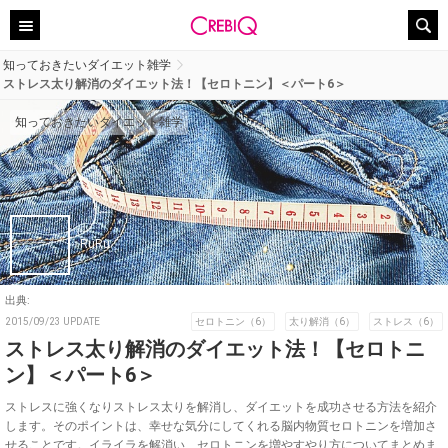
知っておきたいダイエット雑学
ストレス太り解消のダイエット法！【セロトニン】＜パート6＞
知っておきたいダイエット雑学
RuRu
出典:
2015/09/23 UPDATE
セロトニン（6）
太り解消（6）
ストレス（6）
ストレス太り解消のダイエット法！【セロトニ
ン】＜パート6＞
ストレスに強くなりストレス太りを解消し、ダイエットを成功させる方法を紹介
します。そのポイントは、幸せな気分にしてくれる脳内物質セロトニンを増加さ
せることです。イライラを解消い、セロトニンを増やすやり方についてまとめま