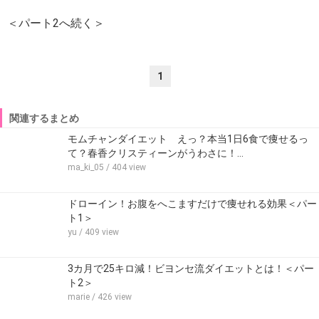
＜パート2へ続く＞
1
関連するまとめ
モムチャンダイエット えっ？本当1日6食で痩せるっ
て？春香クリスティーンがうわさに！…
ma_ki_05
/ 404 view
ドローイン！お腹をへこますだけで痩せれる効果＜パー
ト1＞
yu
/ 409 view
3カ月で25キロ減！ビヨンセ流ダイエットとは！＜パー
ト2＞
marie
/ 426 view