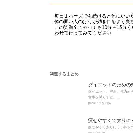
毎日１ポーズでも続けると体にいい
体の固い人のほうが効き目をより実
この姿勢全てやっても10分～15分
わせて行ってみてください。
関連するまとめ
ダイエットのための
ダイエット、健康、体力維
食事を減らすと、…
ponki
/ 355 view
痩せやすくて太りに
痩せやすく太りにくい体を
yu
/ 372 view