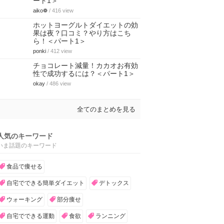
ート1＞
aiko❁
/ 416 view
ホットヨーグルトダイエットの効
果は夜？口コミ？やり方はこち
ら！＜パート1＞
ponki
/ 412 view
チョコレート減量！カカオお有効
性で成功するには？＜パート1＞
okay
/ 486 view
全てのまとめを見る
人気のキーワード
いま話題のキーワード
食品で痩せる
自宅でできる簡単ダイエット
デトックス
ウォーキング
部分痩せ
自宅でできる運動
食欲
ランニング