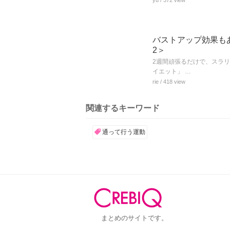
バストアップ効果も
2＞
2週間頑張るだけで、スラ
イエット」 …
rie
/ 418 view
関連するキーワード
通って行う運動
まとめのサイトです。