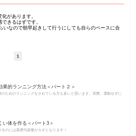
変化があります。
感できるはずです。
くらいなので朝早起きして行うにしても自らのペースに合
1
効果的ランニング方法＜パート２＞
持のためのランニングをされている方も多いと思います。実際、運動せずに
くい体を作る＜パート3＞
作るのには基礎代謝量がカギとなります！