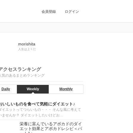
会員登録
ログイン
morishita
人生は上々だ
アクセスランキング
人気のあるまとめランキング
Daily
Weekly
Monthly
おいしいものを食べて気軽にダイエット♪
ダイエットってつらいもの・・・ そんな風に考えて
いませんか？ ダイエットしたいけどお…
栄養に富んでいるアボカドのダイ
エット効果とアボカドレシピ＜パ