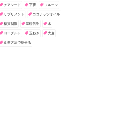
チアシード
下腹
フルーツ
サプリメント
ココナッツオイル
糖質制限
基礎代謝
水
ヨーグルト
玉ねぎ
大麦
食事方法で痩せる