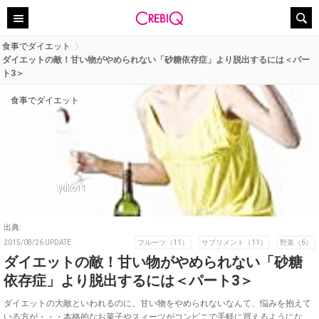
食事でダイエット
ダイエットの敵！甘い物がやめられない「砂糖依存症」より脱出するには＜パー
ト3＞
食事でダイエット
yuko11
出典:
2015/08/26 UPDATE
フルーツ（11）
サプリメント（11）
野菜（6）
ダイエットの敵！甘い物がやめられない「砂糖
依存症」より脱出するには＜パート3＞
ダイエットの大敵といわれるのに、甘い物をやめられないなんて、悩みを抱えて
いる方が・・・本格的なお菓子やスィーツがコンビニで手軽に買えるようにな