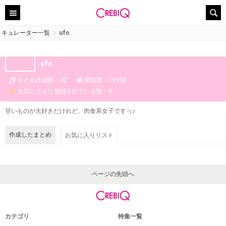
キュレーター一覧
ufo
ufo
まとめ作成数：42
閲覧数：18903
お気に入りに登録されている数：0
甘いものが大好きだけれど、肉食系女子ですっ♪
作成したまとめ
お気に入りリスト
ページの先頭へ
カテゴリ
特集一覧