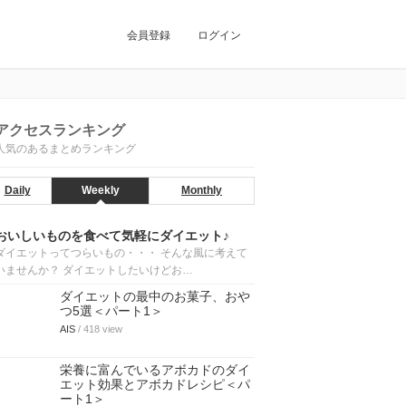
会員登録
ログイン
アクセスランキング
人気のあるまとめランキング
Daily
Weekly
Monthly
おいしいものを食べて気軽にダイエット♪
ダイエットってつらいもの・・・ そんな風に考えて
いませんか？ ダイエットしたいけどお…
ダイエットの最中のお菓子、おや
つ5選＜パート1＞
AIS
/ 418 view
栄養に富んでいるアボカドのダイ
エット効果とアボカドレシピ＜パ
ート1＞